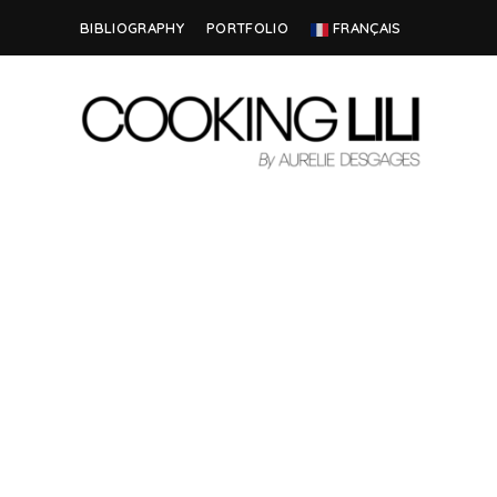
BIBLIOGRAPHY
PORTFOLIO
FRANÇAIS
Creator
COOKING
of
Culinary
LILI
Stories