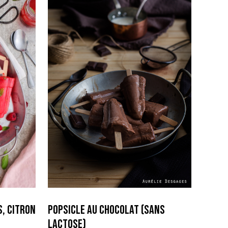
, citron
Popsicle au Chocolat (sans
lactose)