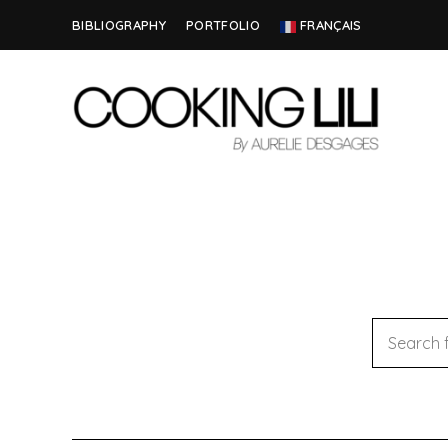
BIBLIOGRAPHY
PORTFOLIO
FRANÇAIS
Creator
COOKING
of
Culinary
LILI
Stories