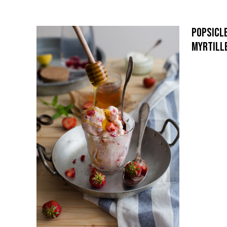
Popsicle
Myrtill