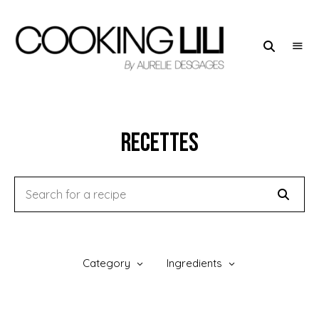
Creator
COOKING
of
LILI
Culinary
Stories
RECETTES
Category
Ingredients