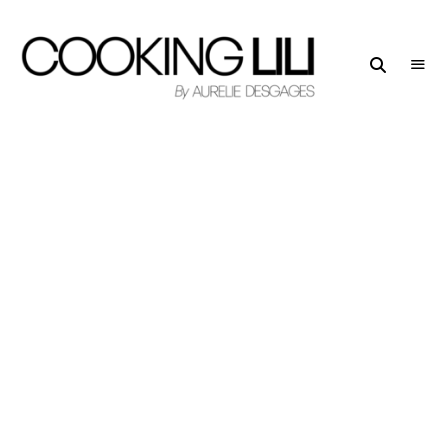
Creator
COOKING
of
LILI
Culinary
Stories