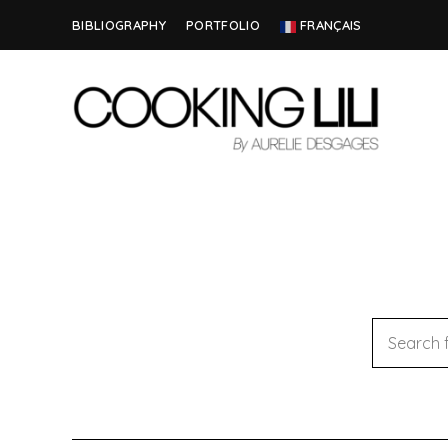
BIBLIOGRAPHY
PORTFOLIO
FRANÇAIS
Creator
COOKING
of
Culinary
LILI
Stories