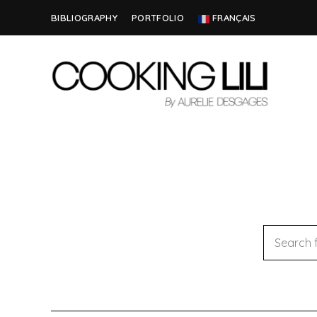
BIBLIOGRAPHY
PORTFOLIO
FRANÇAIS
Creator
COOKING
of
Culinary
LILI
Stories