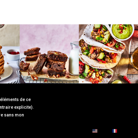
 éléments de ce
traire explicite).
ndre sans mon
English
Français