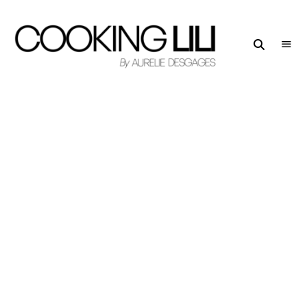
Creator
COOKING
of
LILI
Culinary
Stories