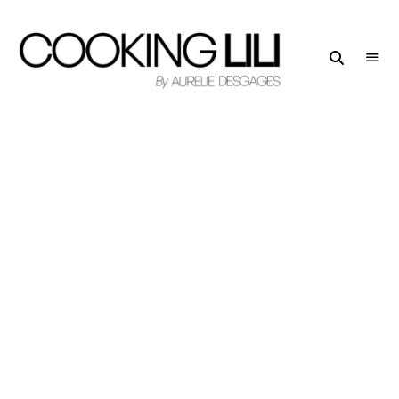
Creator
COOKING
of
LILI
Culinary
Stories