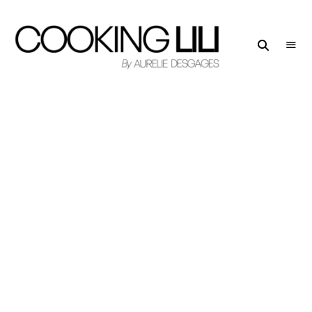
Creator
COOKING
of
LILI
Culinary
Stories