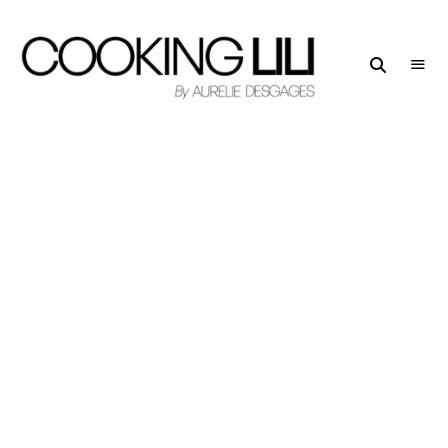
Creator
COOKING
of
LILI
Culinary
Stories