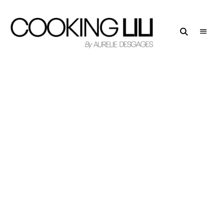
Creator
COOKING
of
LILI
Culinary
Stories