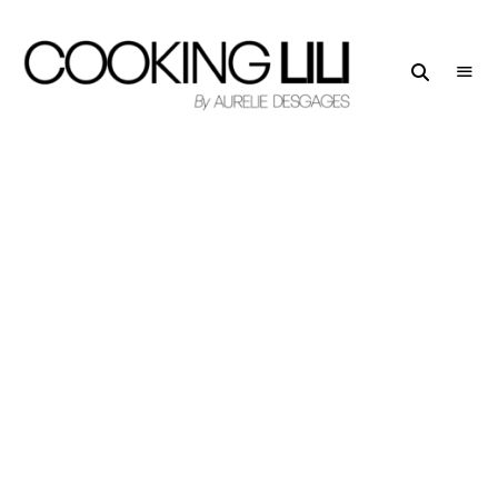
Creator
COOKING
of
LILI
Culinary
Stories