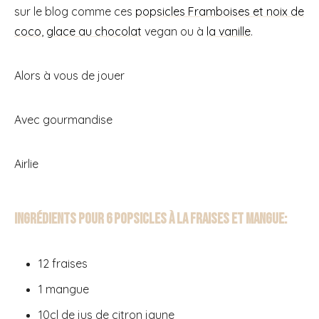
sur le blog comme ces
popsicles Framboises et noix de
coco
,
glace au chocolat
vegan ou à
la vanille
.
Alors à vous de jouer
Avec gourmandise
Airlie
Ingrédients pour 6 popsicles à la Fraises et Mangue:
12 fraises
1 mangue
10cl de jus de citron jaune