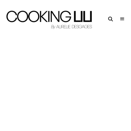
Creator
COOKING
of
LILI
Culinary
Stories