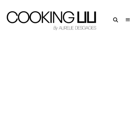
Creator
COOKING
of
LILI
Culinary
Stories