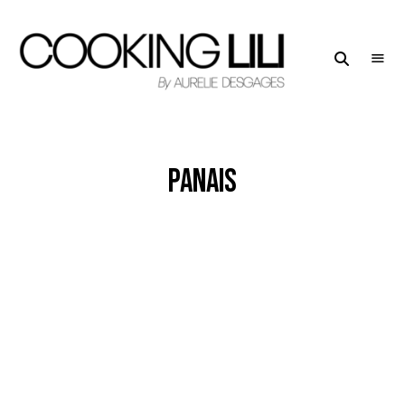
Creator
COOKING
of
LILI
Culinary
Stories
panais