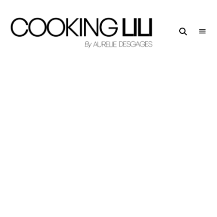
Creator
COOKING
of
LILI
Culinary
Stories