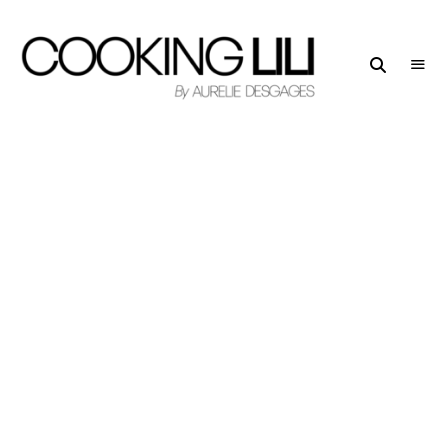
Creator
COOKING
of
LILI
Culinary
Stories