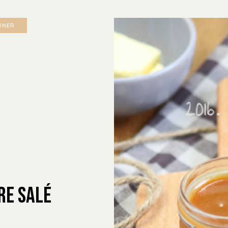
TINER
re Salé