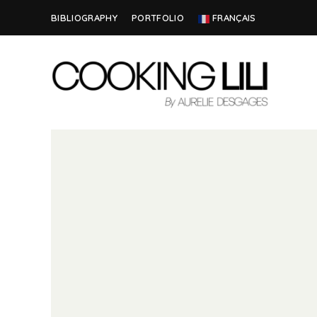
BIBLIOGRAPHY
PORTFOLIO
FRANÇAIS
Creator
COOKING
of
Culinary
LILI
Stories