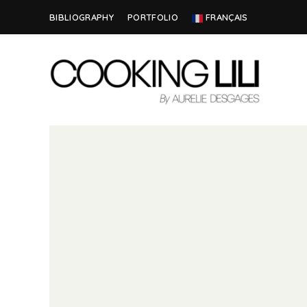
BIBLIOGRAPHY
PORTFOLIO
FRANÇAIS
Creator
COOKING
of
Culinary
LILI
Stories