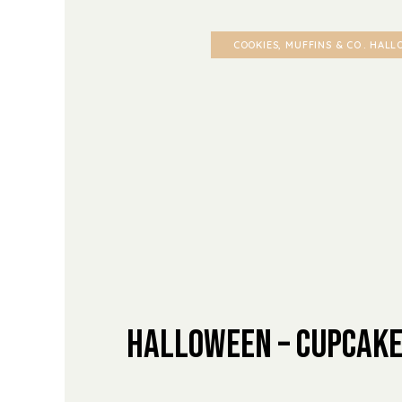
COOKIES, MUFFINS & CO
HALL
Halloween – Cupcake