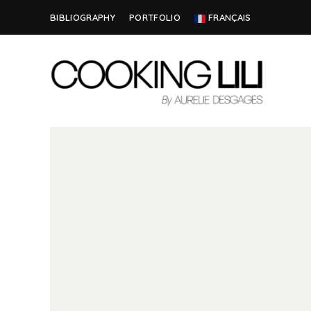
BIBLIOGRAPHY
PORTFOLIO
FRANÇAIS
Creator
COOKING
of
Culinary
LILI
Stories