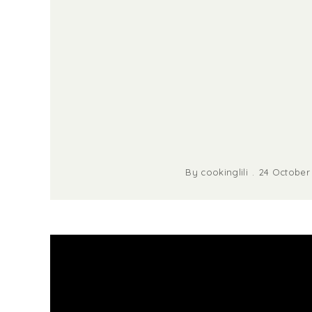
By
cookinglili
24 October