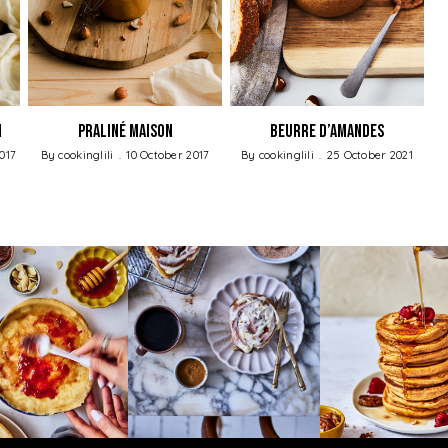
n
Praliné maison
Beurre d’amandes
017
By
cookinglili
10 October 2017
By
cookinglili
25 October 2021