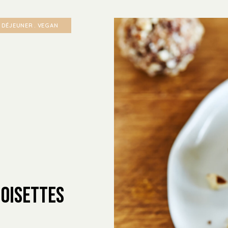
T DÉJEUNER
VEGAN
noisettes