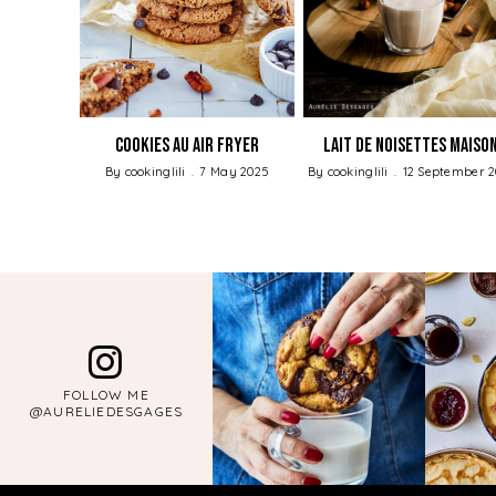
d’amande
Cookies au Air fryer
Lait de noisettes maiso
arch 2019
By
cookinglili
7 May 2025
By
cookinglili
12 September 2
FOLLOW ME
@AURELIEDESGAGES