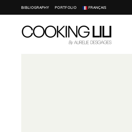
BIBLIOGRAPHY
PORTFOLIO
FRANÇAIS
Creator
COOKING
of
Culinary
LILI
Stories