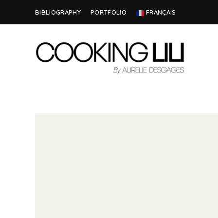
BIBLIOGRAPHY
PORTFOLIO
FRANÇAIS
Creator
COOKING
of
Culinary
LILI
Stories