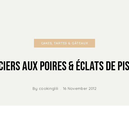
CAKES, TARTES & GÂTEAUX
ciers aux Poires & Éclats de Pi
By
cookinglili
16 November 2012