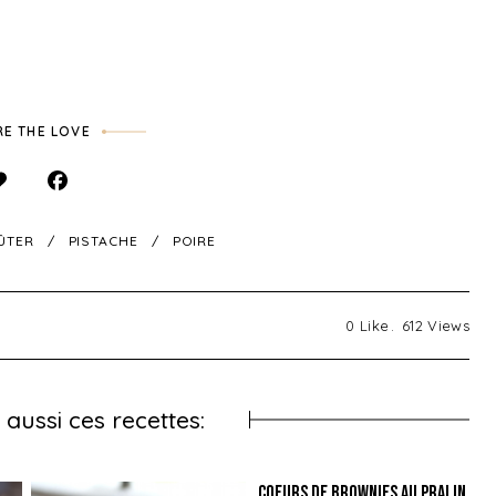
E THE LOVE
ÛTER
PISTACHE
POIRE
0
Like
612
Views
aussi ces recettes:
Coeurs de Brownies au pralin