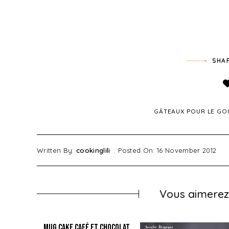
SHAR
GÂTEAUX POUR LE GO
Written By:
cookinglili
Posted On: 16 November 2012
Vous aimerez 
Bounty®
Mug cake Café et Chocolat