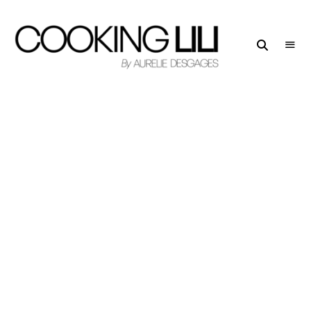
Creator
COOKING
of
LILI
Culinary
Stories