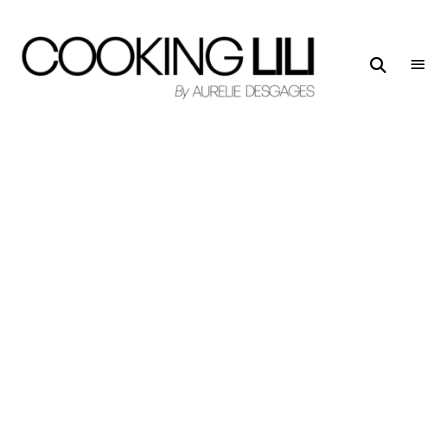
Creator
COOKING
of
LILI
Culinary
Stories