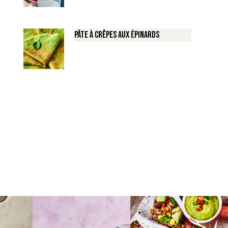
Pâte à crêpes aux épinards
Crème 
By
cooki