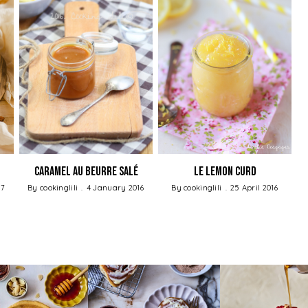
Caramel au Beurre Salé
Le Lemon curd
17
By
cookinglili
4 January 2016
By
cookinglili
25 April 2016