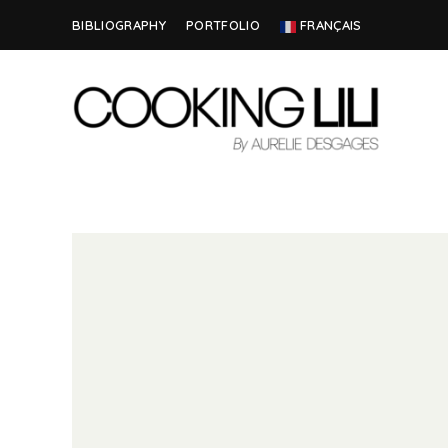
BIBLIOGRAPHY
PORTFOLIO
FRANÇAIS
Creator
COOKING
of
Culinary
LILI
Stories