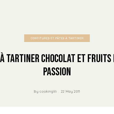
CONFITURES ET PÂTES À TARTINER
 à tartiner chocolat et fruits 
passion
By
cookinglili
22 May 2011