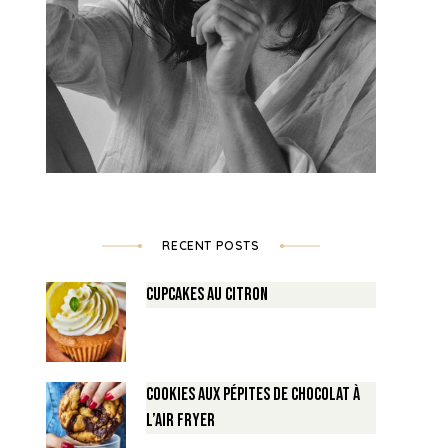
RECENT POSTS
Cupcakes au Citron
Pâte de Speculoos légère
Pâte de Spéculoos Maison
Cookies aux pépites de Chocolat à
By
cookinglili
5 January 2012
By
cookinglili
14 September 2016
l’air fryer