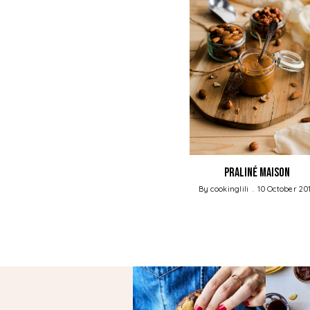
 Chocolat
Praliné maison
liné
By
cookinglili
10 October 20
nuary 2016