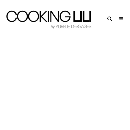
Creator
COOKING
of
LILI
Culinary
Stories