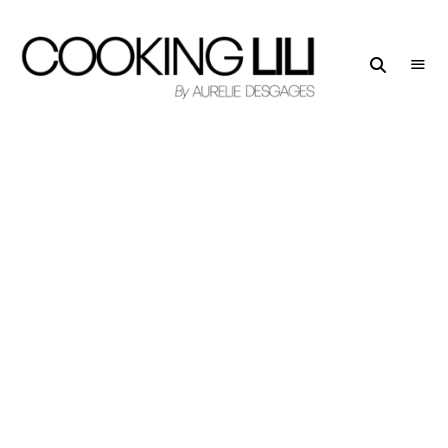
Creator
COOKING
of
LILI
Culinary
Stories