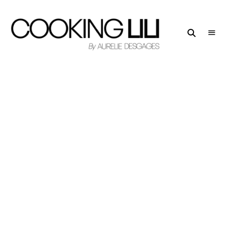
Creator
COOKING
of
LILI
Culinary
Stories