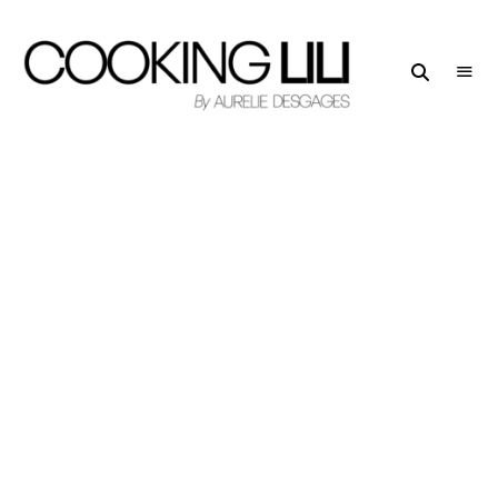
Creator
COOKING
of
LILI
Culinary
Stories