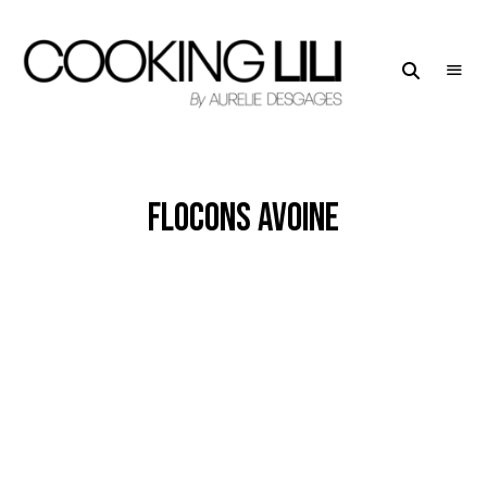
Creator
COOKING
of
LILI
Culinary
Stories
flocons avoine