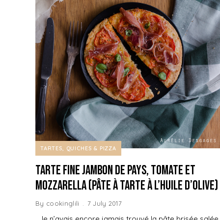
TARTES, QUICHES & PIZZA
Tarte fine Jambon de Pays, Tomate et
Mozzarella (pâte à tarte à l’huile d’olive)
By
cookinglili
7 July 2017
Je n’avais encore jamais trouvé la pâte brisée salée