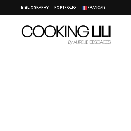
BIBLIOGRAPHY
PORTFOLIO
FRANÇAIS
Creator
COOKING
of
Culinary
LILI
Stories