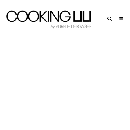
Creator
COOKING
of
LILI
Culinary
Stories