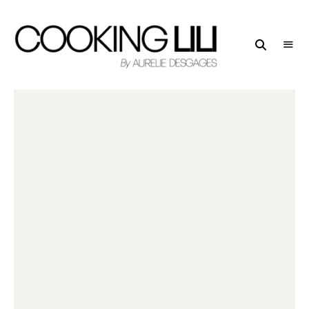
Creator
COOKING
of
LILI
Culinary
Stories