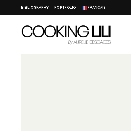
BIBLIOGRAPHY
PORTFOLIO
FRANÇAIS
Creator
COOKING
of
Culinary
LILI
Stories