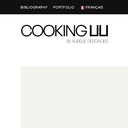
BIBLIOGRAPHY
PORTFOLIO
FRANÇAIS
Creator
COOKING
of
Culinary
LILI
Stories