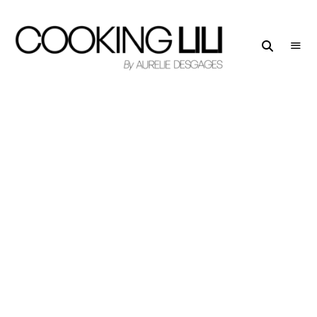
Creator
COOKING
of
LILI
Culinary
Stories