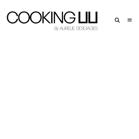
Creator
COOKING
of
LILI
Culinary
Stories