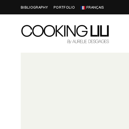
BIBLIOGRAPHY
PORTFOLIO
FRANÇAIS
Creator
COOKING
of
Culinary
LILI
Stories