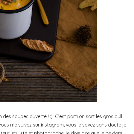
son des soupes ouverte ! :) C’est parti on sort les gros pull
 vous me suivez sur
instagram
, vous le savez sans doute je
uteur, styliste et photographe, je dois dire que je ne dors