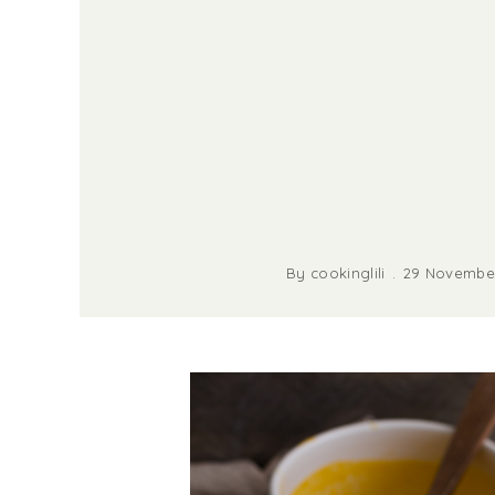
By
cookinglili
29 November