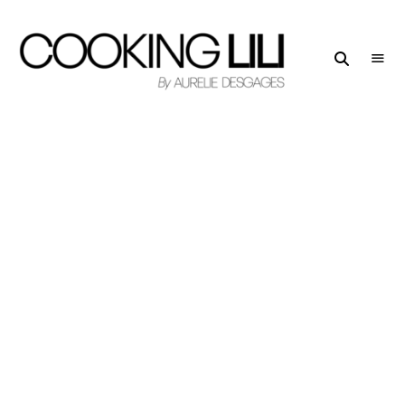
Creator
COOKING
of
LILI
Culinary
Stories