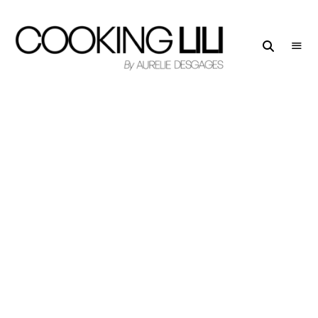
Creator
COOKING
of
LILI
Culinary
Stories