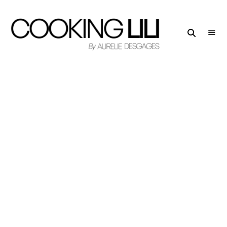
Creator
COOKING
of
LILI
Culinary
Stories