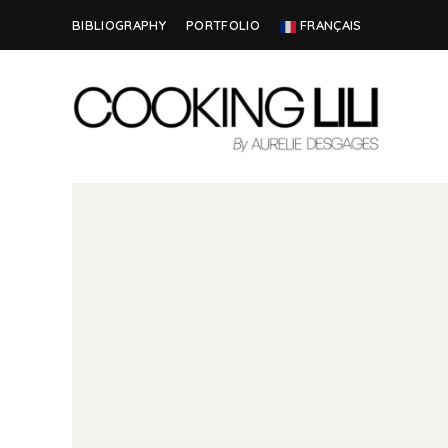
BIBLIOGRAPHY
PORTFOLIO
FRANÇAIS
Creator
COOKING
of
Culinary
LILI
Stories