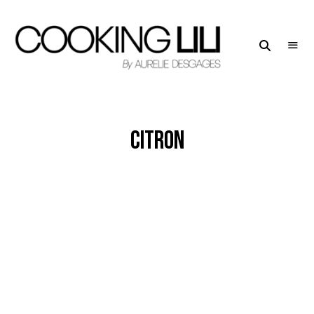
Creator
COOKING
of
LILI
Culinary
Stories
citron