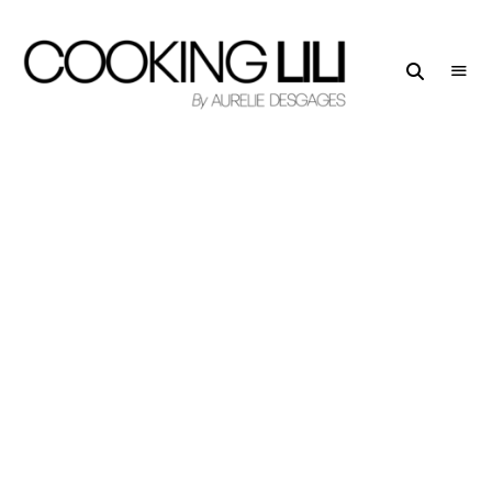
Creator
COOKING
of
LILI
Culinary
Stories