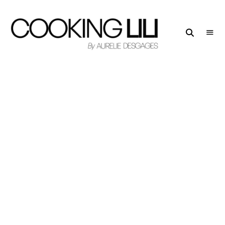
Creator
COOKING
of
LILI
Culinary
Stories