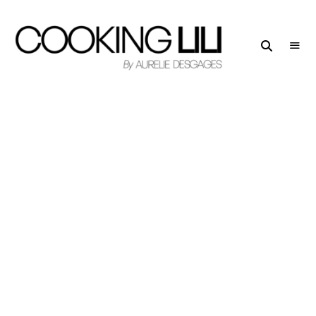
Creator
COOKING
of
LILI
Culinary
Stories