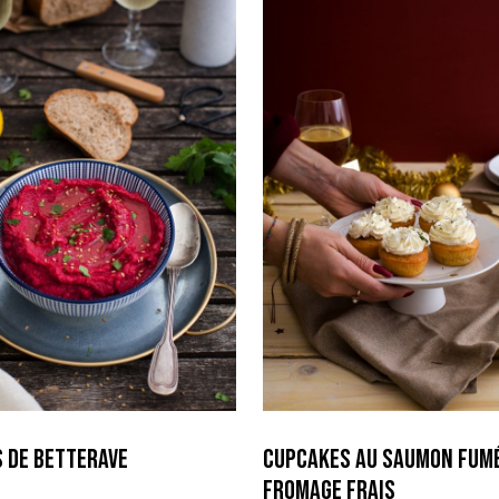
 de betterave
Cupcakes au Saumon Fumé
Fromage frais