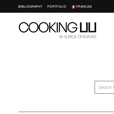
BIBLIOGRAPHY
PORTFOLIO
FRANÇAIS
Creator
COOKING
of
Culinary
LILI
Stories