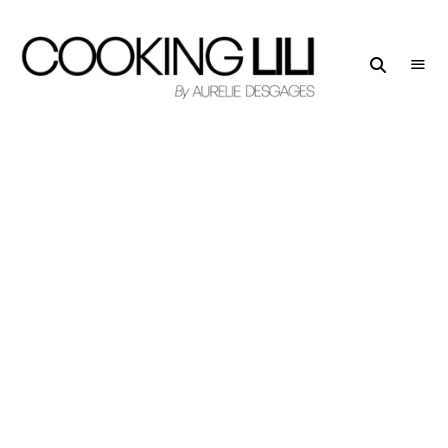
Creator
COOKING
of
LILI
Culinary
Stories