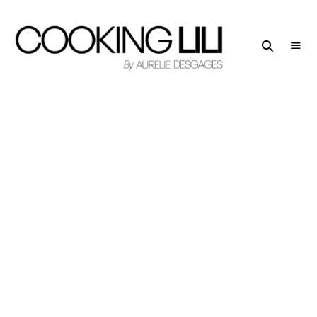
Creator
COOKING
of
LILI
Culinary
Stories