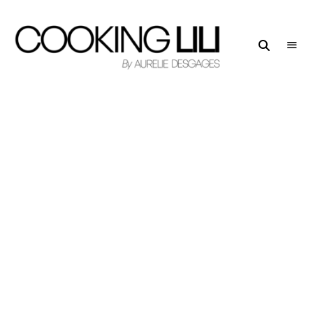
Creator
COOKING
of
LILI
Culinary
Stories